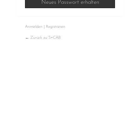
Anmelden
|
Registrieren
← Zurück zu S•CAB