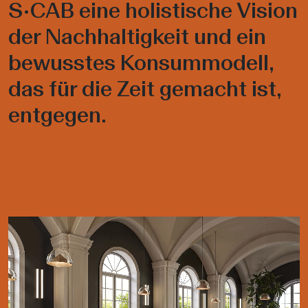
S•CAB eine holistische Vision
der Nachhaltigkeit und ein
bewusstes Konsummodell,
das für die Zeit gemacht ist,
entgegen.