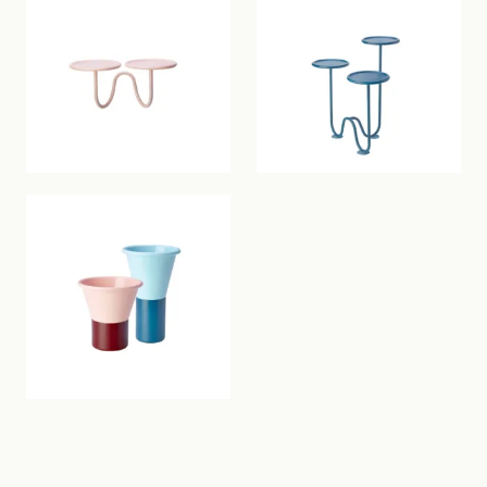
Interior
Exterior
New
COLECCIONES