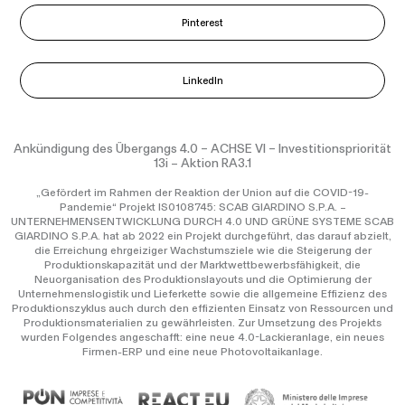
Pinterest
LinkedIn
Ankündigung des Übergangs 4.0 – ACHSE VI – Investitionspriorität
13i – Aktion RA3.1
„Gefördert im Rahmen der Reaktion der Union auf die COVID-19-
Pandemie“ Projekt IS0108745: SCAB GIARDINO S.P.A. –
UNTERNEHMENSENTWICKLUNG DURCH 4.0 UND GRÜNE SYSTEME SCAB
GIARDINO S.P.A. hat ab 2022 ein Projekt durchgeführt, das darauf abzielt,
die Erreichung ehrgeiziger Wachstumsziele wie die Steigerung der
Produktionskapazität und der Marktwettbewerbsfähigkeit, die
Neuorganisation des Produktionslayouts und die Optimierung der
Unternehmenslogistik und Lieferkette sowie die allgemeine Effizienz des
Produktionszyklus auch durch den effizienten Einsatz von Ressourcen und
Produktionsmaterialien zu gewährleisten. Zur Umsetzung des Projekts
wurden Folgendes angeschafft: eine neue 4.0-Lackieranlage, ein neues
Firmen-ERP und eine neue Photovoltaikanlage.