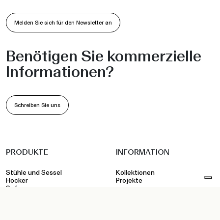
Melden Sie sich für den Newsletter an
Benötigen Sie kommerzielle
Informationen?
Schreiben Sie uns
PRODUKTE
INFORMATION
Stühle und Sessel
Kollektionen
Hocker
Projekte
Sofas
•
•
Indoor
Outdoor
Workspace
Betten
Unternehmen
Hängesessel
Nachhaltigkeit
Tische und Untergestelle
Designer
Kaffeetische