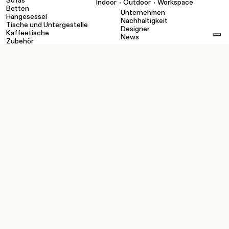
Sofas
•
•
Indoor
Outdoor
Workspace
Betten
Unternehmen
Hängesessel
Nachhaltigkeit
Tische und Untergestelle
Designer
Kaffeetische
News
Zubehör
WERKZEUGE
KONTAKTE
Konfigurator
Showroom
Kataloge und Unternehmen
Händler
Ausführungen
Kontakte
pCon
Technische Dateien und
Medien
Privater Bereich:
Wiederverkäufer
Privater Bereich: Sales Force