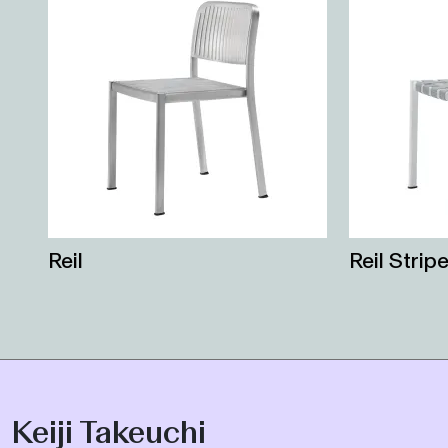
Reil
Reil Strip
Keiji Takeuchi