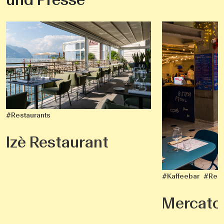
#Restaurants
Izè Restaurant
#Kaffeebar
#Rest
Mercato