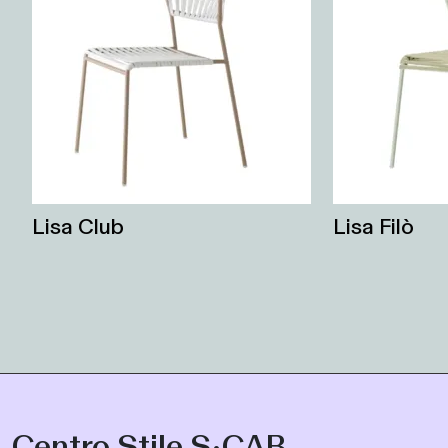
Lisa Club
Lisa Filò
Centro Stile S•CAB