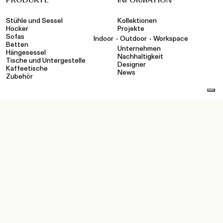
Stühle und Sessel
Kollektionen
Hocker
Projekte
Sofas
•
•
Indoor
Outdoor
Workspace
Betten
Unternehmen
Hängesessel
Nachhaltigkeit
Tische und Untergestelle
Designer
Kaffeetische
News
Zubehör
WERKZEUGE
KONTAKTE
Konfigurator
Showroom
Kataloge und Unternehmen
Händler
Ausführungen
Kontakte
pCon
Technische Dateien und
Medien
Privater Bereich:
Wiederverkäufer
Privater Bereich: Sales Force