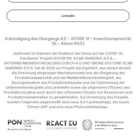
LinkedIn
Ankündigung des Übergangs 4.0 – ACHSE VI – Investitionspriorität
13i – Aktion RA3.1
„Gefördert im Rahmen der Reaktion der Union auf die COVID-19-
Pandemie“ Projekt IS0108745: SCAB GIARDINO S.P.A. –
UNTERNEHMENSENTWICKLUNG DURCH 4.0 UND GRÜNE SYSTEME SCAB
GIARDINO S.P.A. hat ab 2022 ein Projekt durchgeführt, das darauf abzielt,
die Erreichung ehrgeiziger Wachstumsziele wie die Steigerung der
Produktionskapazität und der Marktwettbewerbsfähigkeit, die
Neuorganisation des Produktionslayouts und die Optimierung der
Unternehmenslogistik und Lieferkette sowie die allgemeine Effizienz des
Produktionszyklus auch durch den effizienten Einsatz von Ressourcen und
Produktionsmaterialien zu gewährleisten. Zur Umsetzung des Projekts
wurden Folgendes angeschafft: eine neue 4.0-Lackieranlage, ein neues
Firmen-ERP und eine neue Photovoltaikanlage.