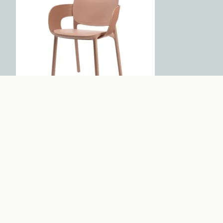
HUG 2382
 producto