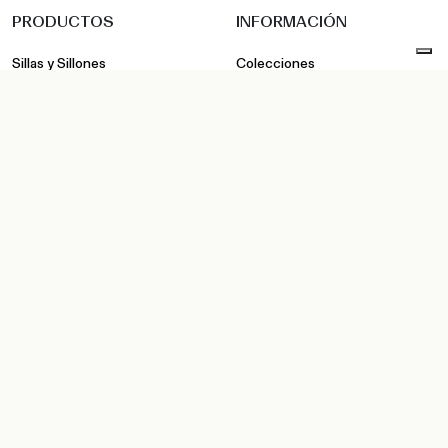
PRODUCTOS
INFORMACIÓN
Sillas y Sillones
Colecciones
Taburetes
Realizaciones
Sofás
•
•
Indoor
Outdoor
Workspace
Tumbonas
Empresa
Asientos suspendidos
Sostenibilidad
Mesas y Basamentos
Designer
Mesa de centro
Novedades
Accessorios
INSTRUMENTOS
CONTACTOS
Configurador
Showroom
Catálogos y corporativos
Distribuidores
Acabados
Contactos
pCon
Archivos técnicos y medios
Área privada: Revendedores
Área privada: Fuerza de Ventas