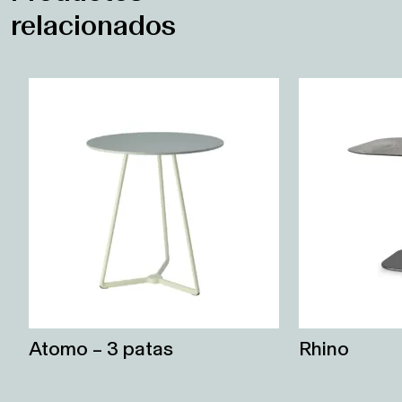
relacionados
Atomo – 3 patas
Rhino