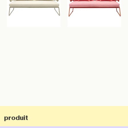
Intérieur
Extérieur
e produit
New