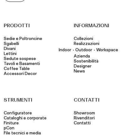
PRODOTTI
INFORMAZIONI
Sedie e Poltroncine
Collezioni
Sgabelli
Realizzazioni
Divani
•
•
Indoor
Outdoor
Workspace
Lettini
Azienda
Sedute sospese
Sostenibilità
Tavoli e Basamenti
Designer
Coffee Table
News
Accessori Decor
STRUMENTI
CONTATTI
Configuratore
Showroom
Cataloghi e corporate
Rivenditori
Finiture
Contatti
pCon
File tecnici e media