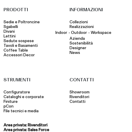
PRODOTTI
INFORMAZIONI
Sedie e Poltroncine
Collezioni
Sgabelli
Realizzazioni
Divani
•
•
Indoor
Outdoor
Workspace
Lettini
Azienda
Sedute sospese
Sostenibilità
Tavoli e Basamenti
Designer
Coffee Table
News
Accessori Decor
STRUMENTI
CONTATTI
Configuratore
Showroom
Cataloghi e corporate
Rivenditori
Finiture
Contatti
pCon
File tecnici e media
Area privata: Rivenditori
Area privata: Sales Force