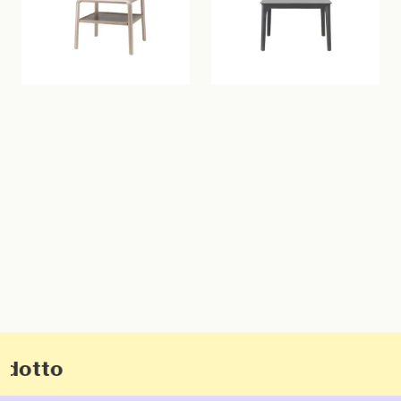
Indoor
Outdoor
odotto
New