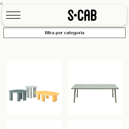
filtra per categoria
Sedie e Poltroncine
Sgabelli
Configuratore
Divani
Lettini
Sedute sospese
Tavoli e Basamenti
Coffee table
Accessori Decor
Configuratore