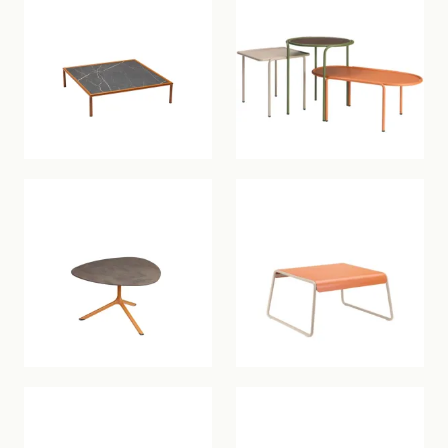
Indoor
Outdoor
New
COLLEZIONI