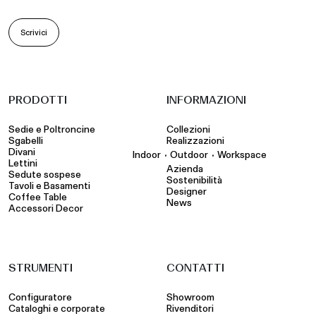
Scrivici
PRODOTTI
INFORMAZIONI
Sedie e Poltroncine
Collezioni
Sgabelli
Realizzazioni
Divani
•
•
Indoor
Outdoor
Workspace
Lettini
Azienda
Sedute sospese
Sostenibilità
Tavoli e Basamenti
Designer
Coffee Table
News
Accessori Decor
STRUMENTI
CONTATTI
Configuratore
Showroom
Cataloghi e corporate
Rivenditori