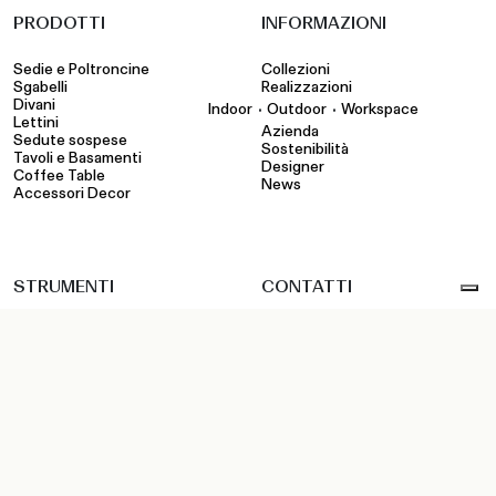
PRODOTTI
INFORMAZIONI
Sedie e Poltroncine
Collezioni
Sgabelli
Realizzazioni
Divani
•
•
Indoor
Outdoor
Workspace
Lettini
Azienda
Sedute sospese
Sostenibilità
Tavoli e Basamenti
Designer
Coffee Table
News
Accessori Decor
STRUMENTI
CONTATTI
Configuratore
Showroom
Cataloghi e corporate
Rivenditori
Finiture
Contatti
pCon
File tecnici e media
Area privata: Rivenditori
Area privata: Sales Force