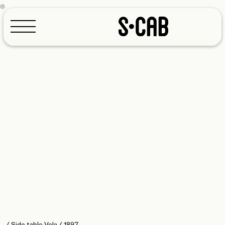
Configuratore
/
Side table Vela
/
1897