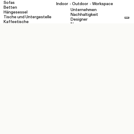
Sofas
•
•
Indoor
Outdoor
Workspace
Betten
Unternehmen
Hängesessel
Nachhaltigkeit
Tische und Untergestelle
Designer
Kaffeetische
News
Zubehör
WERKZEUGE
KONTAKTE
Konfigurator
Showroom
Kataloge und Unternehmen
Händler
Ausführungen
Kontakte
pCon
Technische Dateien und
Medien
Privater Bereich:
Wiederverkäufer
Privater Bereich: Sales Force