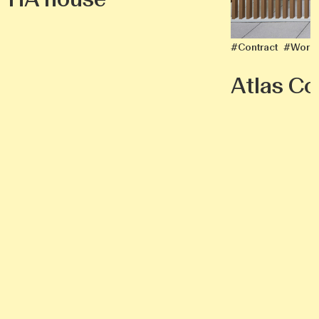
#Contract
#Work
Atlas Co