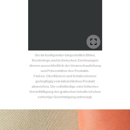
Die im Konfigurator dargestellten Bilder,
Renderings und technischen Zeichnungen
dienen ausschließlich der Veranschaulichung
und Präsentation des Produkts.
Farben, Oberflächen und Details können
geringfügig vom tatsächlichen Produkt
abweichen. Die vollständige oder teilweise
Vervielfältigung der grafischen Inhalte ist ohne
vorherige Genehmigung untersagt.