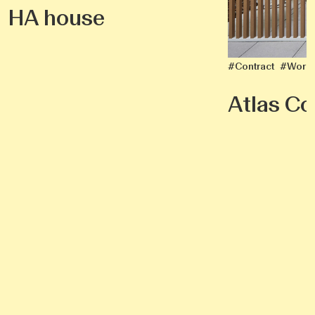
#Contract
#Work
Atlas Co