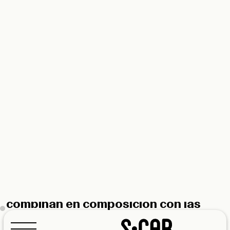
FLAP de Meneghello Paolelli es una
colección de tapizados modulares en
la que los elementos del asiento se
combinan en composición con las
encimeras.