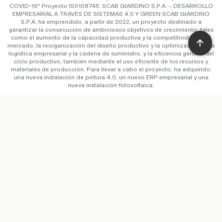
garantizar la consecución de ambiciosos objetivos de crecimiento, tales
como el aumento de la capacidad productiva y la competitividad en el
mercado, la reorganización del diseño productivo y la optimización de la
logística empresarial y la cadena de suministro, y la eficiencia general del
ciclo productivo, también mediante el uso eficiente de los recursos y
materiales de producción. Para llevar a cabo el proyecto, ha adquirido:
una nueva instalación de pintura 4.0, un nuevo ERP empresarial y una
nueva instalación fotovoltaica.
Copyright © Scab Giardino S.p.a. / P.IVA IT 00638670984 –
Privacy Policy
&
Cookie Policy
–
Declaración de accesibilida
–
Credits
Código ético
–
Whistleblowing