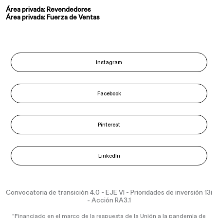
Instagram
Facebook
Pinterest
LinkedIn
Convocatoria de transición 4.0 - EJE VI - Prioridades de inversión 13i
- Acción RA3.1
"Financiado en el marco de la respuesta de la Unión a la pandemia de
COVID-19" Proyecto IS0108745: SCAB GIARDINO S.P.A. – DESARROLLO
EMPRESARIAL A TRAVÉS DE SISTEMAS 4.0 Y GREEN SCAB GIARDINO
S.P.A. ha emprendido, a partir de 2022, un proyecto destinado a