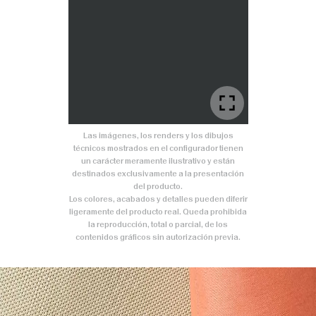
Las imágenes, los renders y los dibujos
técnicos mostrados en el configurador tienen
un carácter meramente ilustrativo y están
destinados exclusivamente a la presentación
del producto.
Los colores, acabados y detalles pueden diferir
ligeramente del producto real. Queda prohibida
la reproducción, total o parcial, de los
contenidos gráficos sin autorización previa.