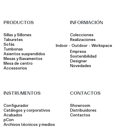
PRODUCTOS
INFORMACIÓN
Sillas y Sillones
Colecciones
Taburetes
Realizaciones
Sofás
•
•
Indoor
Outdoor
Workspace
Tumbonas
Empresa
Asientos suspendidos
Sostenibilidad
Mesas y Basamentos
Designer
Mesa de centro
Novedades
Accessorios
INSTRUMENTOS
CONTACTOS
Configurador
Showroom
Catálogos y corporativos
Distribuidores
Acabados
Contactos
pCon
Archivos técnicos y medios
Área privada: Revendedores
Área privada: Fuerza de Ventas