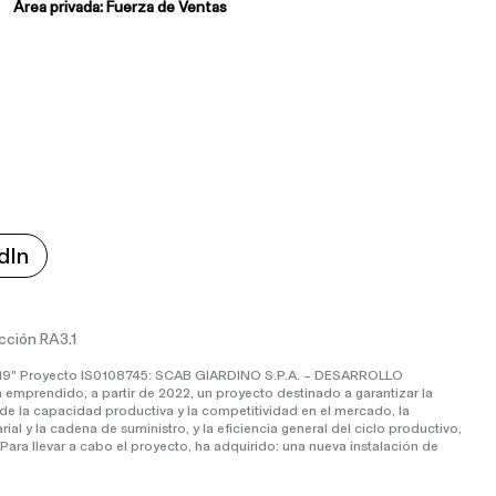
Área privada: Fuerza de Ventas
dIn
Acción RA3.1
ID-19" Proyecto IS0108745: SCAB GIARDINO S.P.A. – DESARROLLO
rendido, a partir de 2022, un proyecto destinado a garantizar la
e la capacidad productiva y la competitividad en el mercado, la
al y la cadena de suministro, y la eficiencia general del ciclo productivo,
Para llevar a cabo el proyecto, ha adquirido: una nueva instalación de