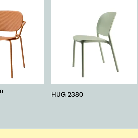
on
HUG 2380
s