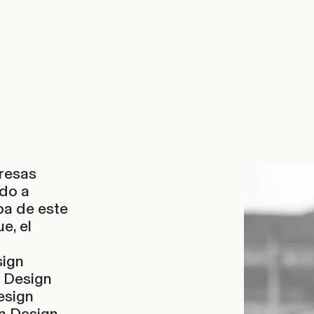
presas
ido a
ba de este
e, el
sign
e Design
esign
n Design