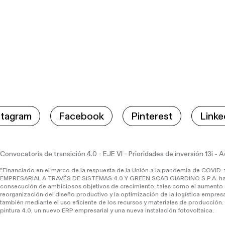
stagram
Facebook
Pinterest
Linke
Convocatoria de transición 4.0 - EJE VI - Prioridades de inversión 13i - 
"Financiado en el marco de la respuesta de la Unión a la pandemia de COV
EMPRESARIAL A TRAVÉS DE SISTEMAS 4.0 Y GREEN SCAB GIARDINO S.P.A. ha emp
consecución de ambiciosos objetivos de crecimiento, tales como el aumento d
reorganización del diseño productivo y la optimización de la logística empresari
también mediante el uso eficiente de los recursos y materiales de producción. 
pintura 4.0, un nuevo ERP empresarial y una nueva instalación fotovoltaica.