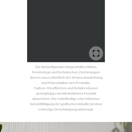
Die im Konfigurator dargestellten Bilder,
Renderings und technischen Zeichnungen
dienen ausschließlich der Veranschaulichung
und Präsentation des Produkts.
Farben, Oberflächen und Details können
geringfügig vom tatsächlichen Produkt
abweichen. Die vollständige oder teilweise
Vervielfältigung der grafischen Inhalte ist ohne
vorherige Genehmigung untersagt.