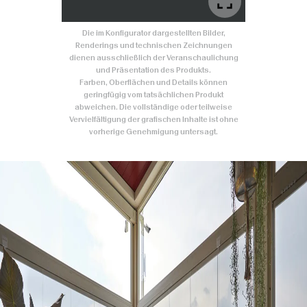
Die im Konfigurator dargestellten Bilder,
Renderings und technischen Zeichnungen
dienen ausschließlich der Veranschaulichung
und Präsentation des Produkts.
Farben, Oberflächen und Details können
geringfügig vom tatsächlichen Produkt
abweichen. Die vollständige oder teilweise
Vervielfältigung der grafischen Inhalte ist ohne
vorherige Genehmigung untersagt.