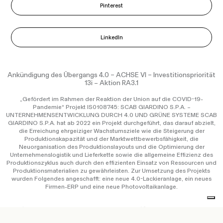
Pinterest
LinkedIn
Ankündigung des Übergangs 4.0 – ACHSE VI – Investitionspriorität
13i – Aktion RA3.1
„Gefördert im Rahmen der Reaktion der Union auf die COVID-19-
Pandemie“ Projekt IS0108745: SCAB GIARDINO S.P.A. –
UNTERNEHMENSENTWICKLUNG DURCH 4.0 UND GRÜNE SYSTEME SCAB
GIARDINO S.P.A. hat ab 2022 ein Projekt durchgeführt, das darauf abzielt,
die Erreichung ehrgeiziger Wachstumsziele wie die Steigerung der
Produktionskapazität und der Marktwettbewerbsfähigkeit, die
Neuorganisation des Produktionslayouts und die Optimierung der
Unternehmenslogistik und Lieferkette sowie die allgemeine Effizienz des
Produktionszyklus auch durch den effizienten Einsatz von Ressourcen und
Produktionsmaterialien zu gewährleisten. Zur Umsetzung des Projekts
wurden Folgendes angeschafft: eine neue 4.0-Lackieranlage, ein neues
Firmen-ERP und eine neue Photovoltaikanlage.