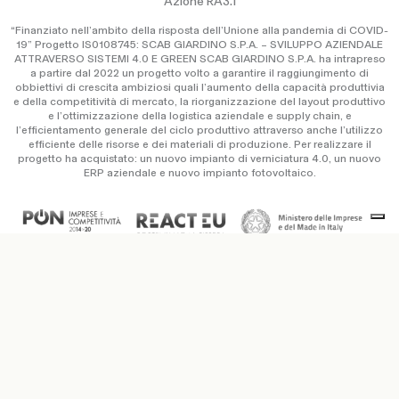
Azione RA3.1
“Finanziato nell’ambito della risposta dell’Unione alla pandemia di COVID-
19” Progetto IS0108745: SCAB GIARDINO S.P.A. – SVILUPPO AZIENDALE
ATTRAVERSO SISTEMI 4.0 E GREEN SCAB GIARDINO S.P.A. ha intrapreso
a partire dal 2022 un progetto volto a garantire il raggiungimento di
obbiettivi di crescita ambiziosi quali l’aumento della capacità produttivia
e della competitività di mercato, la riorganizzazione del layout produttivo
e l’ottimizzazione della logistica aziendale e supply chain, e
l’efficientamento generale del ciclo produttivo attraverso anche l’utilizzo
efficiente delle risorse e dei materiali di produzione. Per realizzare il
progetto ha acquistato: un nuovo impianto di verniciatura 4.0, un nuovo
ERP aziendale e nuovo impianto fotovoltaico.
Copyright © Scab Giardino S.p.a. / P.IVA IT 00638670984 –