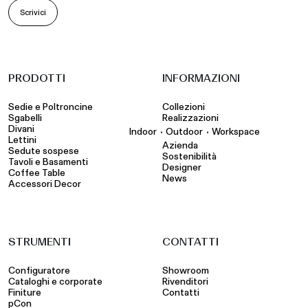
Scrivici
PRODOTTI
INFORMAZIONI
Sedie e Poltroncine
Collezioni
Sgabelli
Realizzazioni
Divani
•
•
Indoor
Outdoor
Workspace
Lettini
Azienda
Sedute sospese
Sostenibilità
Tavoli e Basamenti
Designer
Coffee Table
News
Accessori Decor
STRUMENTI
CONTATTI
Configuratore
Showroom
Cataloghi e corporate
Rivenditori
Finiture
Contatti
pCon