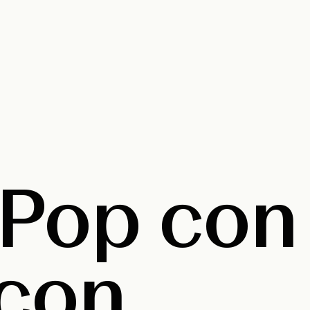
Pop con
 con