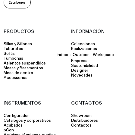
Escríbenos
PRODUCTOS
INFORMACIÓN
Sillas y Sillones
Colecciones
Taburetes
Realizaciones
Sofás
•
•
Indoor
Outdoor
Workspace
Tumbonas
Empresa
Asientos suspendidos
Sostenibilidad
Mesas y Basamentos
Designer
Mesa de centro
Novedades
Accessorios
INSTRUMENTOS
CONTACTOS
Configurador
Showroom
Catálogos y corporativos
Distribuidores
Acabados
Contactos
pCon
Archivos técnicos y medios