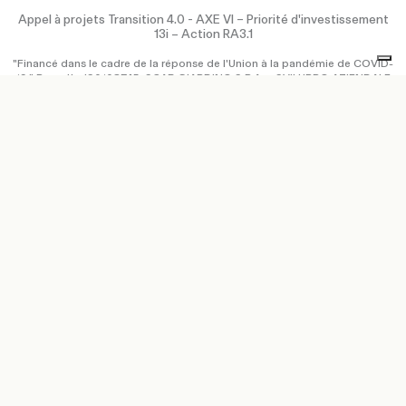
Appel à projets Transition 4.0 - AXE VI – Priorité d'investissement
13i – Action RA3.1
"Financé dans le cadre de la réponse de l'Union à la pandémie de COVID-
19." Progetto IS0108745: SCAB GIARDINO S.P.A. – SVILUPPO AZIENDALE
ATTRAVERSO SISTEMI 4.0 E GREEN Certo, ecco la traduzione in francese:
SCAB GIARDINO S.P.A. a entrepris, à partir de 2022, un projet visant à
garantir la réalisation d'objectifs de croissance ambitieux tels que
l'augmentation de la capacité de production et de la compétitivité du
marché, la réorganisation de l'agencement de la production et
l'optimisation de la logistique de l'entreprise et de la chaîne
d'approvisionnement, ainsi que l'amélioration générale de l'efficacité du
cycle de production, notamment par l'utilisation efficace des ressources
et des matériaux de production. Pour réaliser le projet, elle a acquis : une
nouvelle installation de peinture 4.0, un nouveau progiciel de gestion
intégré (ERP) et une nouvelle installation photovoltaïque.