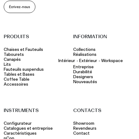
Écrivez-nous
PRODUITS
INFORMATION
Chaises et Fauteuils
Collections
Tabourets
Réalisations
Canapés
•
•
Intérieur
Extérieur
Workspace
Lits
Entreprise
Fauteuils suspendus
Durabilité
Tables et Bases
Designers
Coffee Table
Nouveautés
Accessoires
INSTRUMENTS
CONTACTS
Configurateur
Showroom
Catalogues et entreprise
Revendeurs
Caractéristiques
Contact
pCon