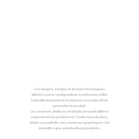
Les images, rendus et dessins techniques
affichés sur le configurateur sont fournis à titre
indicatif uniquement et ont pour seul objectif de
présenter le produit.
Les couleurs, finitions et détails peuvent différer
légèrement du produit réel. Toute reproduction,
totale ou partielle, des contenus graphiques est
interdite sans autorisation préalable.