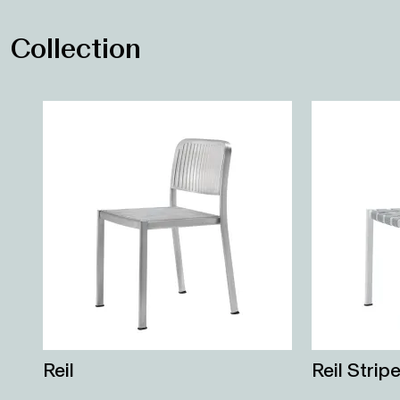
Collection
Reil
Reil Strip