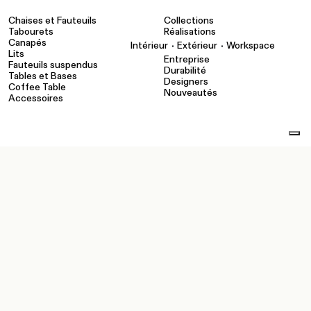
Chaises et Fauteuils
Collections
Tabourets
Réalisations
Canapés
•
•
Intérieur
Extérieur
Workspace
Lits
Entreprise
Fauteuils suspendus
Durabilité
Tables et Bases
Designers
Coffee Table
Nouveautés
Accessoires
INSTRUMENTS
CONTACTS
Configurateur
Showroom
Catalogues et entreprise
Revendeurs
Caractéristiques
Contact
pCon
Dossiers techniques et médias
Espace réservé :
Concessionnaires
Espace réservé : Force de
Vente