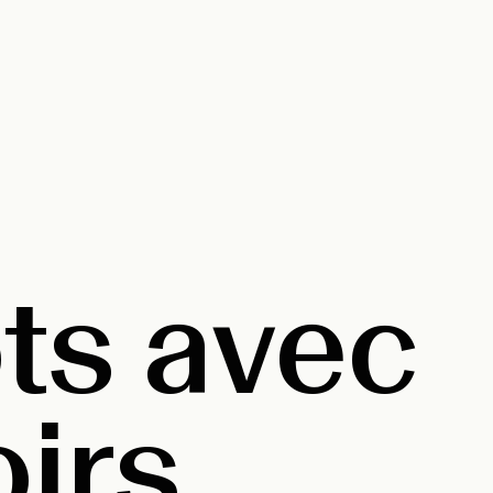
ts avec
irs