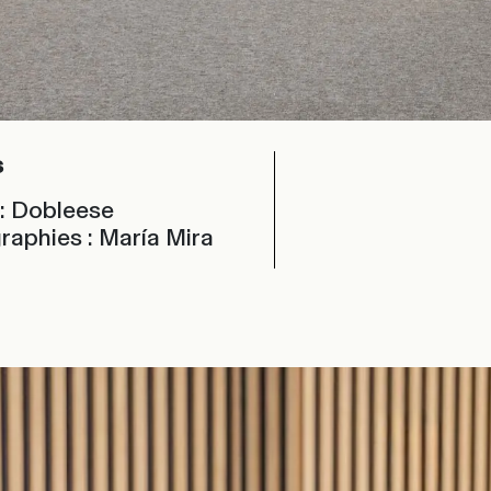
s
 : Dobleese
raphies : María Mira