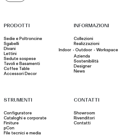
PRODOTTI
INFORMAZIONI
Sedie e Poltroncine
Collezioni
Sgabelli
Realizzazioni
Divani
•
•
Indoor
Outdoor
Workspace
Lettini
Azienda
Sedute sospese
Sostenibilità
Tavoli e Basamenti
Designer
Coffee Table
News
Accessori Decor
STRUMENTI
CONTATTI
Configuratore
Showroom
Cataloghi e corporate
Rivenditori
Finiture
Contatti
pCon
File tecnici e media