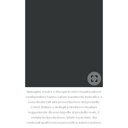
Immagini, render e disegni tecnici visualizzati nel
configuratore hanno valore puramente indicativo e
sono finalizzati alla presentazione del prodotto.
Colori, finiture e dettagli potrebbero risultare
leggermente diversi rispetto al prodotto reale. È
vietata la riproduzione, totale o parziale, dei
contenuti grafici senza preventiva autorizzazione.