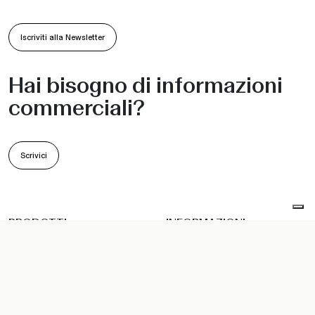
Iscriviti alla Newsletter
Hai bisogno di informazioni
commerciali?
Scrivici
PRODOTTI
INFORMAZIONI
Sedie e Poltroncine
Collezioni
Sgabelli
Realizzazioni
Divani
•
•
Indoor
Outdoor
Workspace
Lettini
Azienda
Sedute sospese
Sostenibilità
Tavoli e Basamenti
Designer