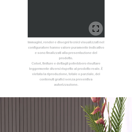
Immagini, render e disegni tecnici visualizzati nel
configuratore hanno valore puramente indicativo
e sono finalizzati alla presentazione del
prodotto.
Colori, finiture e dettagli potrebbero risultare
leggermente diversi rispetto al prodotto reale. È
vietata la riproduzione, totale o parziale, dei
contenuti grafici senza preventiva
autorizzazione.