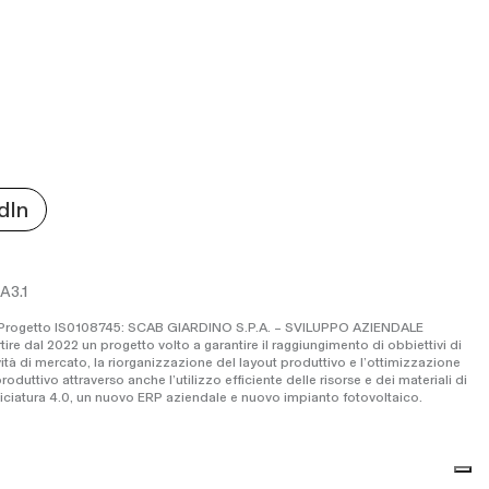
dIn
RA3.1
19” Progetto IS0108745: SCAB GIARDINO S.P.A. – SVILUPPO AZIENDALE
dal 2022 un progetto volto a garantire il raggiungimento di obbiettivi di
ità di mercato, la riorganizzazione del layout produttivo e l’ottimizzazione
oduttivo attraverso anche l’utilizzo efficiente delle risorse e dei materiali di
niciatura 4.0, un nuovo ERP aziendale e nuovo impianto fotovoltaico.