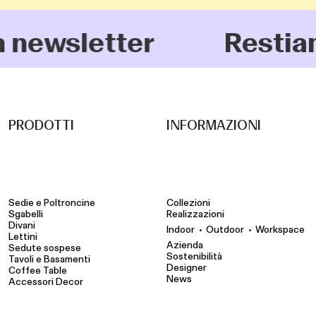
wsletter
Restiamo in 
PRODOTTI
INFORMAZIONI
Sedie e Poltroncine
Collezioni
Sgabelli
Realizzazioni
Divani
•
•
Indoor
Outdoor
Workspace
Lettini
Azienda
Sedute sospese
Sostenibilità
Tavoli e Basamenti
Designer
Coffee Table
News
Accessori Decor