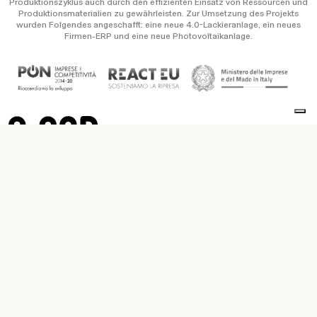
Produktionszyklus auch durch den effizienten Einsatz von Ressourcen und
Produktionsmaterialien zu gewährleisten. Zur Umsetzung des Projekts
wurden Folgendes angeschafft: eine neue 4.0-Lackieranlage, ein neues
Firmen-ERP und eine neue Photovoltaikanlage.
Copyright © Scab Giardino S.p.a. / P.IVA IT 00638670984 –
Privacy Policy
&
Cookie Policy
–
Ethikkodex
–
Whistleblowing
Credits
Le tue preferenze relative alla privacy
Informativa sulla raccolta