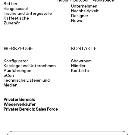
•
•
Indoor
Outdoor
Workspace
Betten
Unternehmen
Hängesessel
Nachhaltigkeit
Tische und Untergestelle
Designer
Kaffeetische
News
Zubehör
WERKZEUGE
KONTAKTE
Konfigurator
Showroom
Kataloge und Unternehmen
Händler
Ausführungen
Kontakte
pCon
Technische Dateien und
Medien
Privater Bereich:
Wiederverkäufer
Privater Bereich: Sales Force