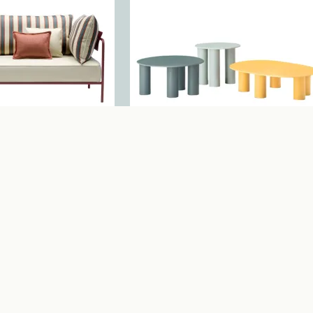
se Longue B
Hyppo
Configurez votr