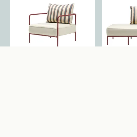
Flap – Fauteuil
Flap – Chai
urez votre produit