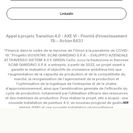
LinkedIn
Appel à projets Transition 4.0 - AXE VI – Priorité d'investissement
13i – Action RA3.1
"Financé dans le cadre de la réponse de l'Union à la pandémie de COVID-
19." Progetto IS0108745: SCAB GIARDINO S.P.A. – SVILUPPO AZIENDALE
ATTRAVERSO SISTEMI 4.0 E GREEN Certo, ecco la traduzione in francese:
SCAB GIARDINO S.P.A. a entrepris, à partir de 2022, un projet visant à
garantir la réalisation d'objectifs de croissance ambitieux tels que
l'augmentation de la capacité de production et de la compétitivité du
marché, la réorganisation de l'agencement de la production et
l'optimisation de la logistique de l'entreprise et de la chaîne
d'approvisionnement, ainsi que l'amélioration générale de l'efficacité du
cycle de production, notamment par l'utilisation efficace des ressources
et des matériaux de production. Pour réaliser le projet, elle a acquis : une
nouvelle installation de peinture 4.0, un nouveau progiciel de gestion
intégré (ERP) et une nouvelle installation photovoltaïque.