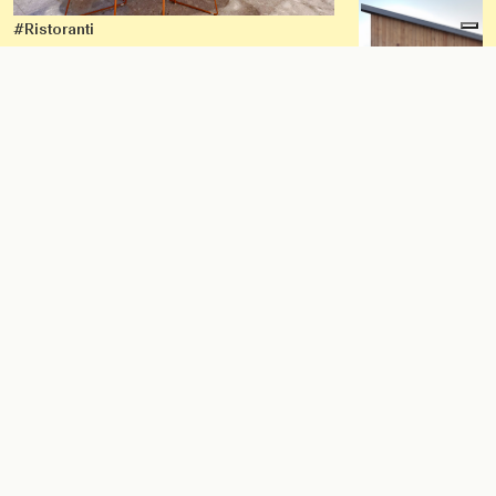
#Ristoranti
Route 78
#Residential
Il Labora
Privata
Restiamo in contatto.