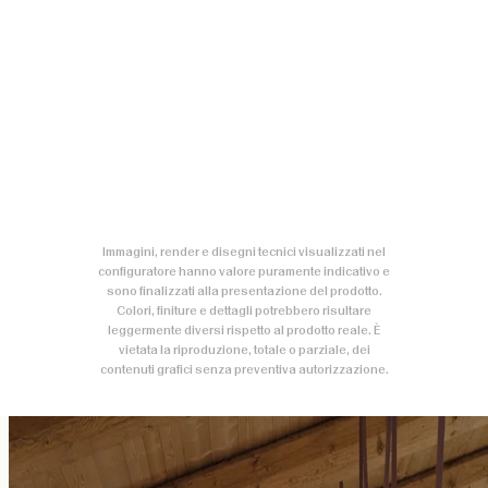
Immagini, render e disegni tecnici visualizzati nel
configuratore hanno valore puramente indicativo e
sono finalizzati alla presentazione del prodotto.
Colori, finiture e dettagli potrebbero risultare
leggermente diversi rispetto al prodotto reale. È
vietata la riproduzione, totale o parziale, dei
contenuti grafici senza preventiva autorizzazione.