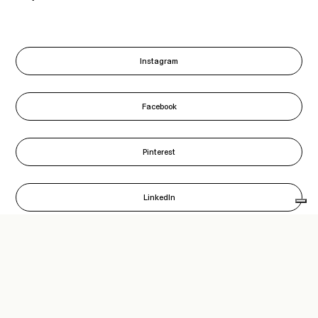
Instagram
Facebook
Pinterest
LinkedIn
Bando transizione 4.0 - ASSE VI – Priorità di investimento 13i –
Azione RA3.1
“Finanziato nell’ambito della risposta dell’Unione alla pandemia di COVID-
19” Progetto IS0108745: SCAB GIARDINO S.P.A. – SVILUPPO AZIENDALE
ATTRAVERSO SISTEMI 4.0 E GREEN SCAB GIARDINO S.P.A. ha intrapreso