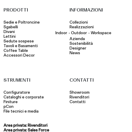
PRODOTTI
INFORMAZIONI
Sedie e Poltroncine
Collezioni
Sgabelli
Realizzazioni
Divani
•
•
Indoor
Outdoor
Workspace
Lettini
Azienda
Sedute sospese
Sostenibilità
Tavoli e Basamenti
Designer
Coffee Table
News
Accessori Decor
STRUMENTI
CONTATTI
Configuratore
Showroom
Cataloghi e corporate
Rivenditori
Finiture
Contatti
pCon
File tecnici e media
Area privata: Rivenditori
Area privata: Sales Force