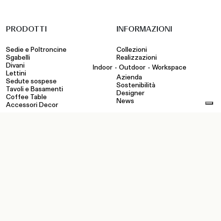
PRODOTTI
INFORMAZIONI
Sedie e Poltroncine
Collezioni
Sgabelli
Realizzazioni
Divani
•
•
Indoor
Outdoor
Workspace
Lettini
Azienda
Sedute sospese
Sostenibilità
Tavoli e Basamenti
Designer
Coffee Table
News
Accessori Decor
STRUMENTI
CONTATTI
Configuratore
Showroom
Cataloghi e corporate
Rivenditori
Finiture
Contatti
pCon
File tecnici e media